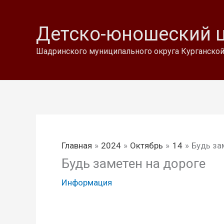
Перейти
к
Детско-юношеский 
содержимому
Шадринского муниципального округа Курганской
Главная
2024
Октябрь
14
Будь за
Будь заметен на дороге
Информация