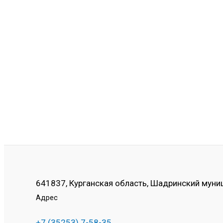
Биатлон
в
ГТО!
641837, Курганская область, Шадринский муниц
Адрес
+7 (35253) 7-58-35