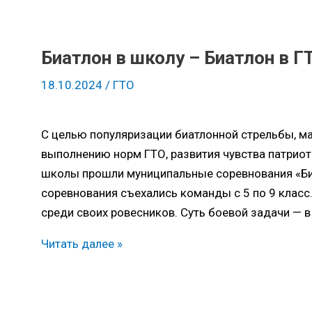
Биатлон в школу – Биатлон в Г
18.10.2024
/
ГТО
С целью популяризации биатлонной стрельбы, м
выполнению норм ГТО, развития чувства патриот
школы прошли муниципальные соревнования «Биа
соревнования съехались команды с 5 по 9 класс
среди своих ровесников. Суть боевой задачи — в 
Биатлон
Читать далее »
в
школу
–