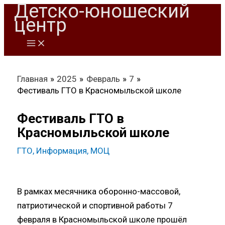
Детско-юношеский
Перейти
центр
к
содержимому
Главная
2025
Февраль
7
Фестиваль ГТО в Красномыльской школе
Фестиваль ГТО в
Красномыльской школе
ГТО
,
Информация
,
МОЦ
В рамках месячника оборонно-массовой,
патриотической и спортивной работы 7
февраля в Красномыльской школе прошёл