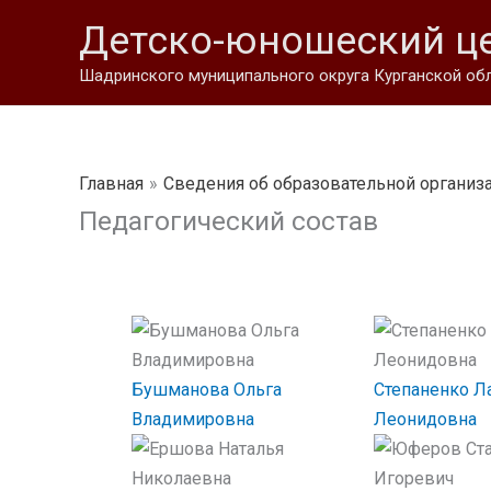
Перейти
Детско-юношеский ц
к
содержимому
Шадринского муниципального округа Курганской об
Главная
Сведения об образовательной организ
Педагогический состав
Бушманова Ольга
Степаненко Л
Владимировна
Леонидовна