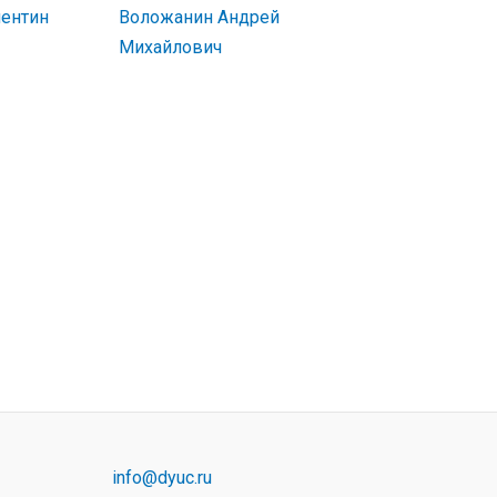
лентин
Воложанин Андрей
Михайлович
info@dyuc.ru